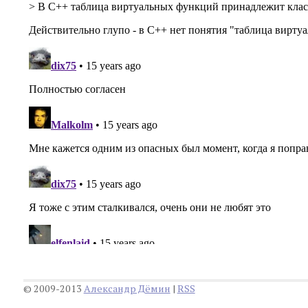
© 2009-2013
Александр Дëмин
|
RSS