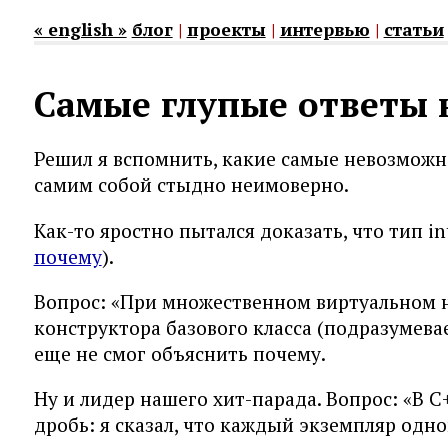
« english »
блог
|
проекты
|
интервью
|
статьи
Самые глупые ответы н
Решил я вспомнить, какие самые невозможно
самим собой стыдно неимоверно.
Как-то яростно пытался доказать, что тип i
почему
).
Вопрос: «При множественном виртуальном н
конструктора базового класса (подразумевает
еще не смог объяснить почему.
Ну и лидер нашего хит-парада. Вопрос: «В 
дробь: я сказал, что каждый экземпляр одно