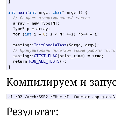
}
int
main
(
int
 argc
,
char
*
 argv
[]) {
// Создаем отсортированный массив.
  array 
=
new
 Type
[
N
];
  Type
*
 p 
=
 array
;
for
(
int
 i 
=
0
;
 i 
<
 N
; ++
i
) *
p
++ =
 i
;
  testing
::
InitGoogleTest
(&
argc
,
 argv
);
// Принудительно печатаем время работы тесто
  testing
::
GTEST_FLAG
(
print_time
) =
true
;
return
RUN_ALL_TESTS
();
}
Компилируем и запуск
Результат: