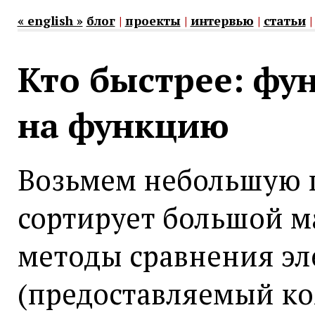
« english »
блог
|
проекты
|
интервью
|
статьи
Кто быстрее: фу
на функцию
Возьмем небольшую 
сортирует большой м
методы сравнения эл
(предоставляемый к