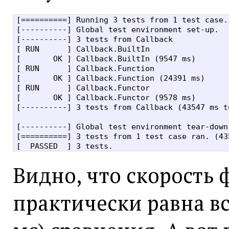
[==========] Running 3 tests from 1 test case.

[----------] Global test environment set-up.

[----------] 3 tests from Callback

[ RUN      ] Callback.BuiltIn

[       OK ] Callback.BuiltIn (9547 ms)

[ RUN      ] Callback.Function

[       OK ] Callback.Function (24391 ms)

[ RUN      ] Callback.Functor

[       OK ] Callback.Functor (9578 ms)

[----------] 3 tests from Callback (43547 ms to
[----------] Global test environment tear-down

[==========] 3 tests from 1 test case ran. (435
Видно, что скорость 
практически равна в