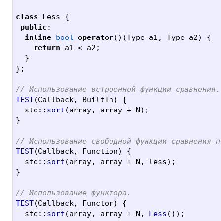
class
 Less 
{
public
:
inline
bool
operator
()(
Type a1
,
 Type a2
) {
return
 a1 
<
 a2
;
}
};
// Использование встроенной функции сравнения.
TEST
(
Callback
,
 BuiltIn
) {
  std
::
sort
(
array
,
 array 
+
 N
);
}
// Использование свободной функции сравнения п
TEST
(
Callback
,
 Function
) {
  std
::
sort
(
array
,
 array 
+
 N
,
 less
);
}
// Использование функтора.
TEST
(
Callback
,
 Functor
) {
  std
::
sort
(
array
,
 array 
+
 N
,
Less
());