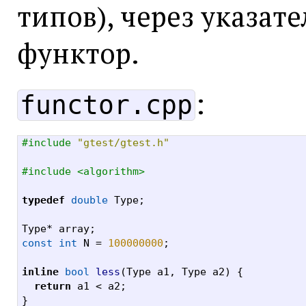
типов), через указат
функтор.
:
functor.cpp
#include
"gtest/gtest.h"
#include <algorithm>
typedef
double
 Type
;
Type
*
 array
;
const int
 N 
=
100000000
;
inline
bool
less
(
Type a1
,
 Type a2
) {
return
 a1 
<
 a2
;
}